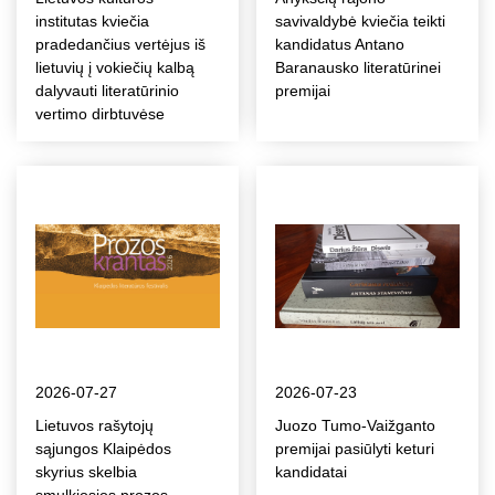
institutas kviečia
savivaldybė kviečia teikti
pradedančius vertėjus iš
kandidatus Antano
lietuvių į vokiečių kalbą
Baranausko literatūrinei
dalyvauti literatūrinio
premijai
vertimo dirbtuvėse
2026-07-27
2026-07-23
Lietuvos rašytojų
Juozo Tumo-Vaižganto
sąjungos Klaipėdos
premijai pasiūlyti keturi
skyrius skelbia
kandidatai