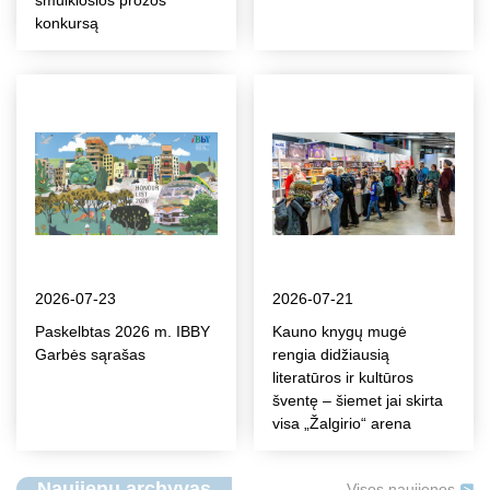
smulkiosios prozos
konkursą
2026-07-23
2026-07-21
Paskelbtas 2026 m. IBBY
Kauno knygų mugė
Garbės sąrašas
rengia didžiausią
literatūros ir kultūros
šventę – šiemet jai skirta
visa „Žalgirio“ arena
Naujienų archyvas
Visos naujienos