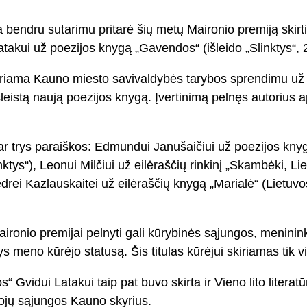
bendru sutarimu pritarė šių metų Maironio premiją skirti p
takui už poezijos knygą „Gavendos“ (išleido „Slinktys“, 
iriama Kauno miesto savivaldybės tarybos sprendimu už 
šleistą naują poezijos knygą. Įvertinimą pelnęs autoriu
ar trys paraiškos: Edmundui Janušaičiui už poezijos kny
tys“), Leonui Milčiui už eilėraščių rinkinį „Skambėki, L
edrei Kazlauskaitei už eilėraščių knygą „Marialė“ (Lietuv
aironio premijai pelnyti gali kūrybinės sąjungos, meninin
tys meno kūrėjo statusą. Šis titulas kūrėjui skiriamas tik v
Gvidui Latakui taip pat buvo skirta ir Vieno lito literatū
tojų sąjungos Kauno skyrius.