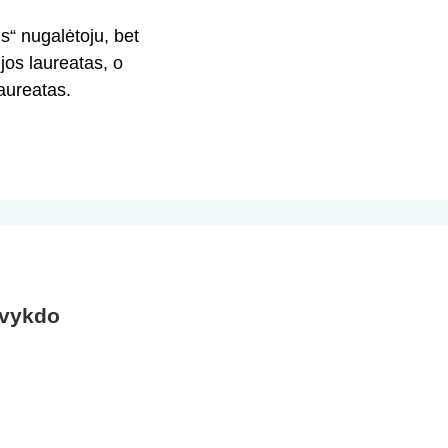
s“ nugalėtoju, bet
os laureatas, o
aureatas.
 vykdo