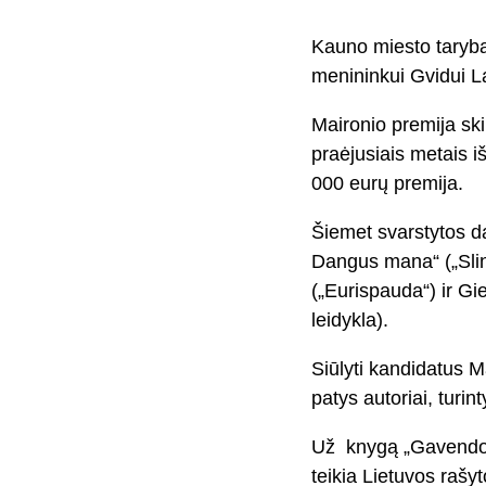
Kauno miesto taryba 
menininkui Gvidui La
Maironio premija sk
praėjusiais metais i
000 eurų premija.
Šiemet svarstytos d
Dangus mana“ („Slink
(„Eurispauda“) ir Gi
leidykla).
Siūlyti kandidatus M
patys autoriai, turin
Už knygą „Gavendos“ 
teikia Lietuvos rašy