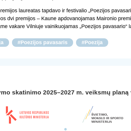
emijos laureatas tapdavo ir festivalio „Poezijos pavasari
os dvi premijos – Kaune apdovanojamas Maironio premij
ame vakare Vilniuje vainikuojamas „Poezijos pavasario“ l
ja
#Poezijos pavasaris
#Poezija
ymo skatinimo 2025–2027 m. veiksmų planą