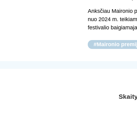
Anksčiau Maironio pr
nuo 2024 m. teikiam
festivalio baigiamaj
#Maironio premi
Skait