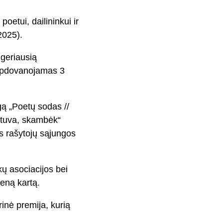
oetui, dailininkui ir
2025).
geriausią
s apdovanojamas 3
gą „Poetų sodas //
ietuva, skambėk“
os rašytojų sąjungos
kų asociacijos bei
ieną kartą.
rinė premija, kurią