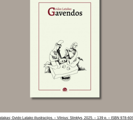
takas; Gvido Latako iliustracijos. – Vilnius: Slinktys, 2025. – 139 p. – ISBN 978-6