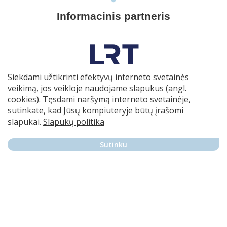
Informacinis partneris
Siekdami užtikrinti efektyvų interneto svetainės
veikimą, jos veikloje naudojame slapukus (angl.
Partneriai
cookies). Tęsdami naršymą interneto svetainėje,
sutinkate, kad Jūsų kompiuteryje būtų įrašomi
slapukai.
Slapukų politika
Sutinku
Naujienų prenumerata