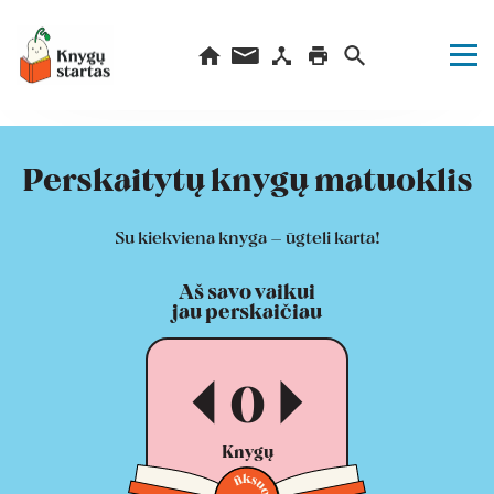
Perskaitytų knygų matuoklis
Su kiekviena knyga – ūgteli karta!
Aš savo vaikui
jau perskaičiau
0
Knygų