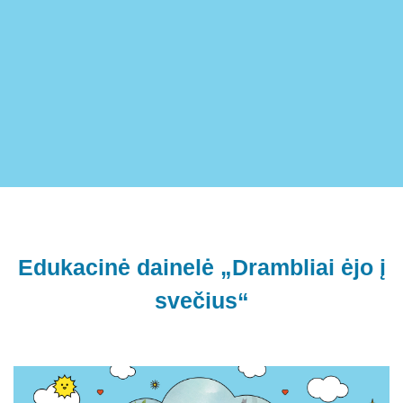
Edukacinė dainelė „Drambliai ėjo į
svečius“