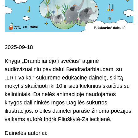
2025-09-18
Knyga „Drambliai ėjo į svečius“ atgimė
audiovizualiniu pavidalu! Bendradarbiaudami su
„LRT vaikai“ sukūrėme edukacinę dainelę, skirtą
mokytis skaičiuoti iki 10 ir sieti kiekinius skaičius su
kelintiniais. Dainelės animacijoje naudojamos
knygos dailininkės Ingos Dagilės sukurtos
iliustracijos, o eiles dainelei parašė žinoma poezijos
vaikams autorė Indrė Pliuškytė-Zalieckienė.
Dainelės autoriai: