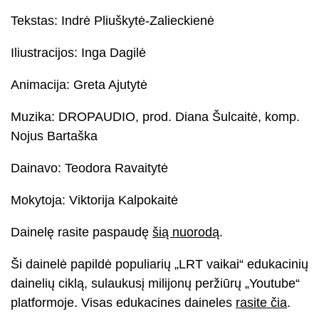
Tekstas: Indrė Pliuškytė-Zalieckienė
Iliustracijos: Inga Dagilė
Animacija: Greta Ajutytė
Muzika: DROPAUDIO, prod. Diana Šulcaitė, komp.
Nojus Bartaška
Dainavo: Teodora Ravaitytė
Mokytoja: Viktorija Kalpokaitė
Dainelę rasite paspaudę
šią nuorodą
.
Ši dainelė papildė populiarių „LRT vaikai“ edukacinių
dainelių ciklą, sulaukusį milijonų peržiūrų „Youtube“
platformoje. Visas edukacines daineles
rasite čia
.