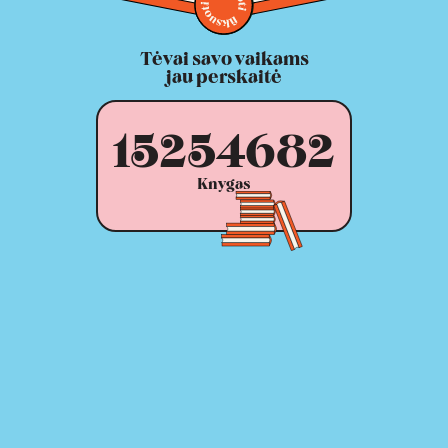
Tėvai savo vaikams
jau perskaitė
15254682
Knygas