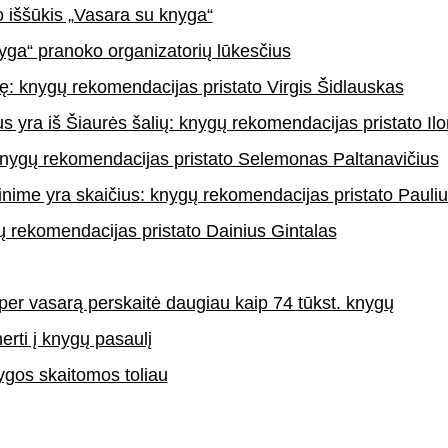
o iššūkis „Vasara su knyga“
yga“ pranoko organizatorių lūkesčius
ę: knygų rekomendacijas pristato Virgis Šidlauskas
us yra iš Šiaurės šalių: knygų rekomendacijas pristato Il
knygų rekomendacijas pristato Selemonas Paltanavičius
inime yra skaičius: knygų rekomendacijas pristato Pauliu
ų rekomendacijas pristato Dainius Gintalas
per vasarą perskaitė daugiau kaip 74 tūkst. knygų
erti į knygų pasaulį
ygos skaitomos toliau