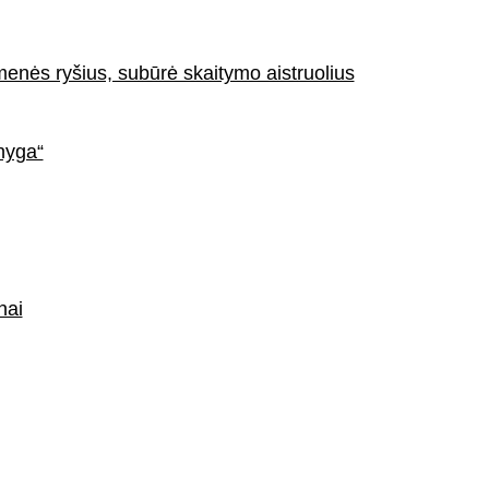
menės ryšius, subūrė skaitymo aistruolius
nyga“
nai