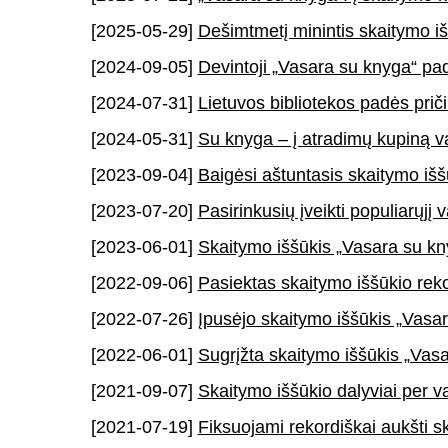
[2025-05-29]
Dešimtmetį minintis skaitymo iš
[2024-09-05]
Devintoji „Vasara su knyga“ pad
[2024-07-31]
Lietuvos bibliotekos padės prič
[2024-05-31]
Su knyga – į atradimų kupiną v
[2023-09-04]
Baigėsi aštuntasis skaitymo iš
[2023-07-20]
Pasirinkusių įveikti populiarųjį
[2023-06-01]
Skaitymo iššūkis „Vasara su kny
[2022-09-06]
Pasiektas skaitymo iššūkio reko
[2022-07-26]
Įpusėjo skaitymo iššūkis „Vasa
[2022-06-01]
Sugrįžta skaitymo iššūkis „Vas
[2021-09-07]
Skaitymo iššūkio dalyviai per v
[2021-07-19]
Fiksuojami rekordiškai aukšti s