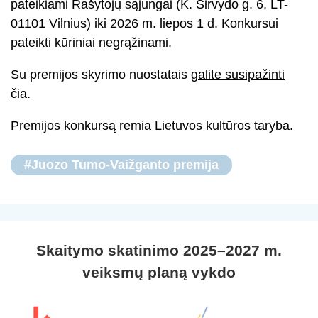
pateikiami Rašytojų sąjungai (K. Sirvydo g. 6, LT-
01101 Vilnius) iki 2026 m. liepos 1 d. Konkursui
pateikti kūriniai negrąžinami.
Su premijos skyrimo nuostatais
galite susipažinti
čia
.
Premijos konkursą remia Lietuvos kultūros taryba.
#Juozo Tumo-Vaižganto premija
Skaitymo skatinimo 2025–2027 m.
veiksmų planą vykdo