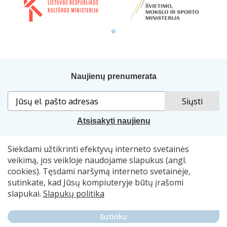
Naujienų prenumerata
Atsisakyti naujienų
Siekdami užtikrinti efektyvų interneto svetainės
Sprendimas:
„Idamas“
. Naudojama
„Smart Web“
sistema.
veikimą, jos veikloje naudojame slapukus (angl.
cookies). Tęsdami naršymą interneto svetainėje,
© 2007–2026 Lietuvos nacionalinė Martyno Mažvydo
sutinkate, kad Jūsų kompiuteryje būtų įrašomi
biblioteka, el. p.
skaitymometai@lnb.lt
slapukai.
Slapukų politika
Autorių teisės. Publikuojamų duomenų naudojimas
Sutinku