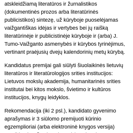
atskleidžiamą literatūros ir žurnalistikos
(dokumentinės prozos arba literatūrinės
publicistikos) sintezę, už kūryboje puoselėjamas
vaižgantiškas idėjas ir vertybes bei jų raišką
literatūrinėje ir publicistinėje kūryboje ir (arba) J.
Tumo-Vaižganto asmenybės ir kūrybos tyrinėjimus,
vertinant praėjusių dvejų kalendorinių metų kūrybą.
Kandidatus premijai gali siūlyti šiuolaikinės lietuvių
literatūros ir literatūrologijos srities institucijos:
Lietuvos mokslų akademija, humanitarinės srities
institutai bei kitos mokslo, švietimo ir kultūros
institucijos, knygų leidyklos.
Rekomendacija (iki 2 psl.), kandidato gyvenimo
aprašymas ir 3 siūlomo premijuoti kūrinio
egzemplioriai (arba elektroninė knygos versija)