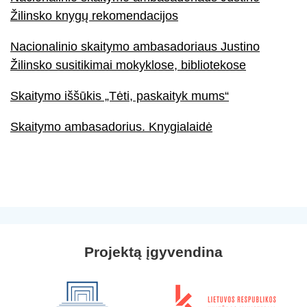
Žilinsko knygų rekomendacijos
Nacionalinio skaitymo ambasadoriaus Justino
Žilinsko susitikimai mokyklose, bibliotekose
Skaitymo iššūkis „Tėti, paskaityk mums“
Skaitymo ambasadorius. Knygialaidė
Projektą įgyvendina