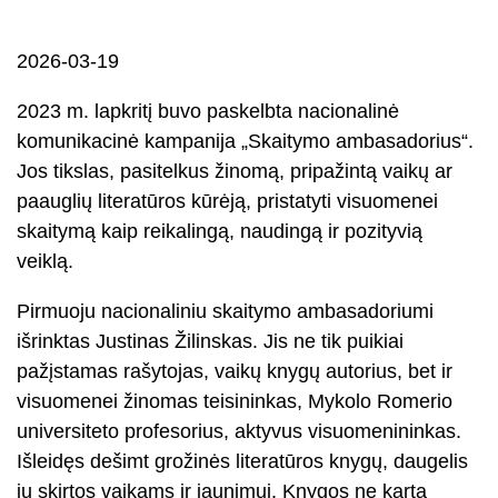
2026-03-19
2023 m. lapkritį buvo paskelbta nacionalinė
komunikacinė kampanija „Skaitymo ambasadorius“.
Jos tikslas, pasitelkus žinomą, pripažintą vaikų ar
paauglių literatūros kūrėją, pristatyti visuomenei
skaitymą kaip reikalingą, naudingą ir pozityvią
veiklą.
Pirmuoju nacionaliniu skaitymo ambasadoriumi
išrinktas Justinas Žilinskas. Jis ne tik puikiai
pažįstamas rašytojas, vaikų knygų autorius, bet ir
visuomenei žinomas teisininkas, Mykolo Romerio
universiteto profesorius, aktyvus visuomenininkas.
Išleidęs dešimt grožinės literatūros knygų, daugelis
jų skirtos vaikams ir jaunimui. Knygos ne kartą