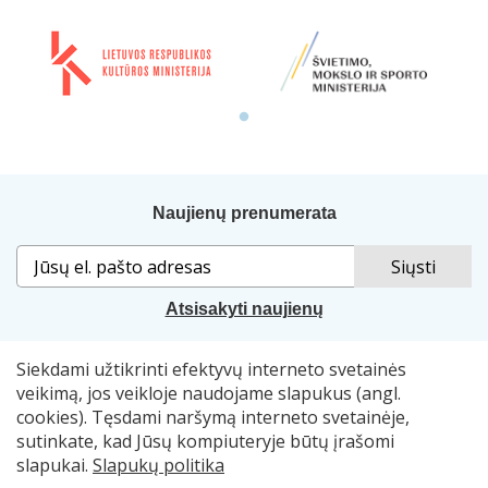
Naujienų prenumerata
Atsisakyti naujienų
Siekdami užtikrinti efektyvų interneto svetainės
Sprendimas:
„Idamas“
. Naudojama
„Smart Web“
sistema.
veikimą, jos veikloje naudojame slapukus (angl.
cookies). Tęsdami naršymą interneto svetainėje,
© 2007–2026 Lietuvos nacionalinė Martyno Mažvydo
sutinkate, kad Jūsų kompiuteryje būtų įrašomi
biblioteka, el. p.
skaitymometai@lnb.lt
slapukai.
Slapukų politika
Autorių teisės. Publikuojamų duomenų naudojimas