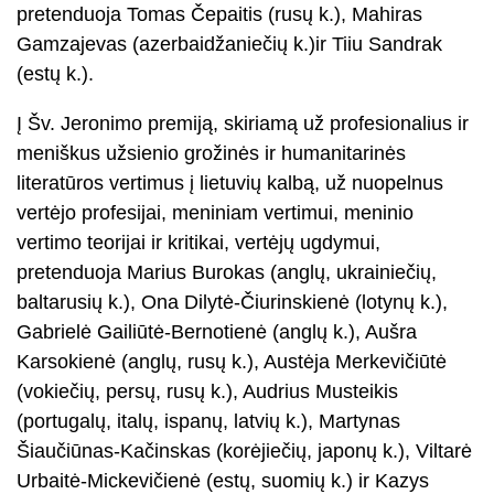
pretenduoja Tomas Čepaitis (rusų k.), Mahiras
Gamzajevas (azerbaidžaniečių k.)ir Tiiu Sandrak
(estų k.).
Į Šv. Jeronimo premiją, skiriamą už profesionalius ir
meniškus užsienio grožinės ir humanitarinės
literatūros vertimus į lietuvių kalbą, už nuopelnus
vertėjo profesijai, meniniam vertimui, meninio
vertimo teorijai ir kritikai, vertėjų ugdymui,
pretenduoja Marius Burokas (anglų, ukrainiečių,
baltarusių k.), Ona Dilytė-Čiurinskienė (lotynų k.),
Gabrielė Gailiūtė-Bernotienė (anglų k.), Aušra
Karsokienė (anglų, rusų k.), Austėja Merkevičiūtė
(vokiečių, persų, rusų k.), Audrius Musteikis
(portugalų, italų, ispanų, latvių k.), Martynas
Šiaučiūnas-Kačinskas (korėjiečių, japonų k.), Viltarė
Urbaitė-Mickevičienė (estų, suomių k.) ir Kazys