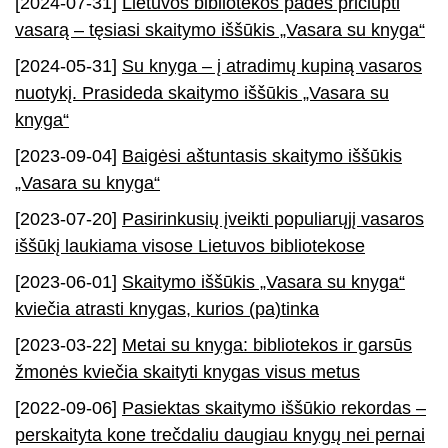
[2024-07-31]
Lietuvos bibliotekos padės pričiupti
vasarą – tęsiasi skaitymo iššūkis „Vasara su knyga“
[2024-05-31]
Su knyga – į atradimų kupiną vasaros
nuotykį. Prasideda skaitymo iššūkis „Vasara su
knyga“
[2023-09-04]
Baigėsi aštuntasis skaitymo iššūkis
„Vasara su knyga“
[2023-07-20]
Pasirinkusių įveikti populiarųjį vasaros
iššūkį laukiama visose Lietuvos bibliotekose
[2023-06-01]
Skaitymo iššūkis „Vasara su knyga“
kviečia atrasti knygas, kurios (pa)tinka
[2023-03-22]
Metai su knyga: bibliotekos ir garsūs
žmonės kviečia skaityti knygas visus metus
[2022-09-06]
Pasiektas skaitymo iššūkio rekordas –
perskaityta kone trečdaliu daugiau knygų nei pernai