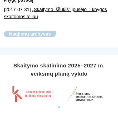
knygų pasaulį
[2017-07-31]
„Skaitymo iššūkis“ įpusėjo – knygos
skaitomos toliau
Naujienų archyvas
Skaitymo skatinimo 2025–2027 m.
veiksmų planą vykdo