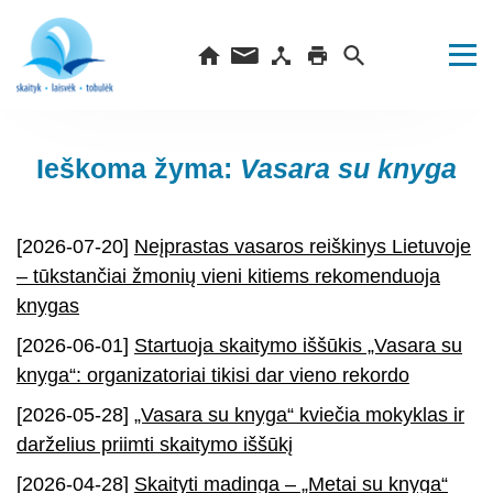
Ieškoma žyma:
Vasara su knyga
[2026-07-20]
Neįprastas vasaros reiškinys Lietuvoje
– tūkstančiai žmonių vieni kitiems rekomenduoja
knygas
[2026-06-01]
Startuoja skaitymo iššūkis „Vasara su
knyga“: organizatoriai tikisi dar vieno rekordo
[2026-05-28]
„Vasara su knyga“ kviečia mokyklas ir
darželius priimti skaitymo iššūkį
[2026-04-28]
Skaityti madinga – „Metai su knyga“