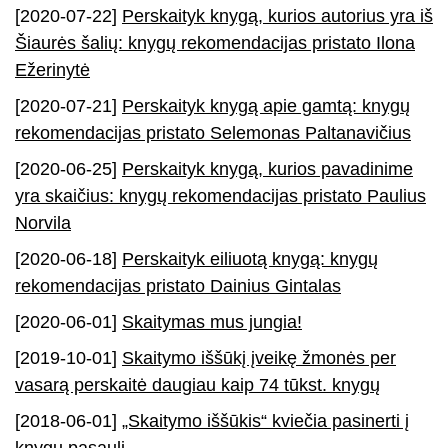
[2020-07-22]
Perskaityk knygą, kurios autorius yra iš
Šiaurės šalių: knygų rekomendacijas pristato Ilona
Ežerinytė
[2020-07-21]
Perskaityk knygą apie gamtą: knygų
rekomendacijas pristato Selemonas Paltanavičius
[2020-06-25]
Perskaityk knygą, kurios pavadinime
yra skaičius: knygų rekomendacijas pristato Paulius
Norvila
[2020-06-18]
Perskaityk eiliuotą knygą: knygų
rekomendacijas pristato Dainius Gintalas
[2020-06-01]
Skaitymas mus jungia!
[2019-10-01]
Skaitymo iššūkį įveikę žmonės per
vasarą perskaitė daugiau kaip 74 tūkst. knygų
[2018-06-01]
„Skaitymo iššūkis“ kviečia pasinerti į