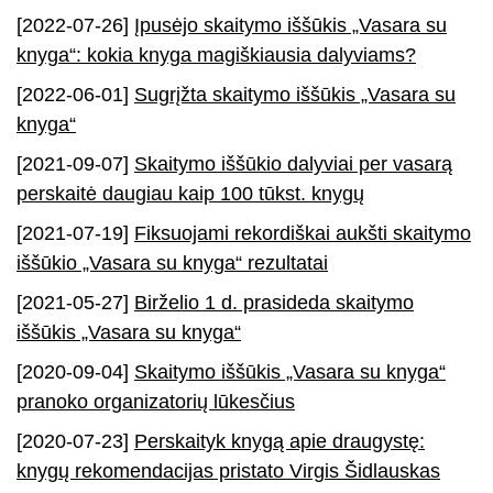
[2022-07-26]
Įpusėjo skaitymo iššūkis „Vasara su
knyga“: kokia knyga magiškiausia dalyviams?
[2022-06-01]
Sugrįžta skaitymo iššūkis „Vasara su
knyga“
[2021-09-07]
Skaitymo iššūkio dalyviai per vasarą
perskaitė daugiau kaip 100 tūkst. knygų
[2021-07-19]
Fiksuojami rekordiškai aukšti skaitymo
iššūkio „Vasara su knyga“ rezultatai
[2021-05-27]
Birželio 1 d. prasideda skaitymo
iššūkis „Vasara su knyga“
[2020-09-04]
Skaitymo iššūkis „Vasara su knyga“
pranoko organizatorių lūkesčius
[2020-07-23]
Perskaityk knygą apie draugystę:
knygų rekomendacijas pristato Virgis Šidlauskas