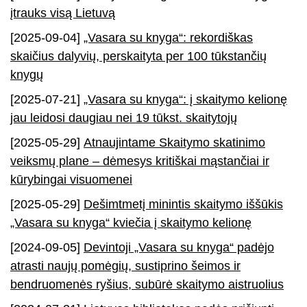
įtrauks visą Lietuvą
[2025-09-04]
„Vasara su knyga“: rekordiškas
skaičius dalyvių, perskaityta per 100 tūkstančių
knygų
[2025-07-21]
„Vasara su knyga“: į skaitymo kelionę
jau leidosi daugiau nei 19 tūkst. skaitytojų
[2025-05-29]
Atnaujintame Skaitymo skatinimo
veiksmų plane – dėmesys kritiškai mąstančiai ir
kūrybingai visuomenei
[2025-05-29]
Dešimtmetį minintis skaitymo iššūkis
„Vasara su knyga“ kviečia į skaitymo kelionę
[2024-09-05]
Devintoji „Vasara su knyga“ padėjo
atrasti naujų pomėgių, sustiprino šeimos ir
bendruomenės ryšius, subūrė skaitymo aistruolius