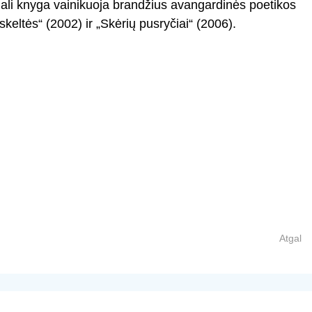
uali knyga vainikuoja brandžius avangardinės poetikos
eltės“ (2002) ir „Skėrių pusryčiai“ (2006).
Atgal