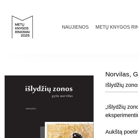
NAUJIENOS
METŲ KNYGOS RIN
Norvilas, G
Išlydžių zono
„Išlydžių zon
eksperimentin
Aukštą poetin