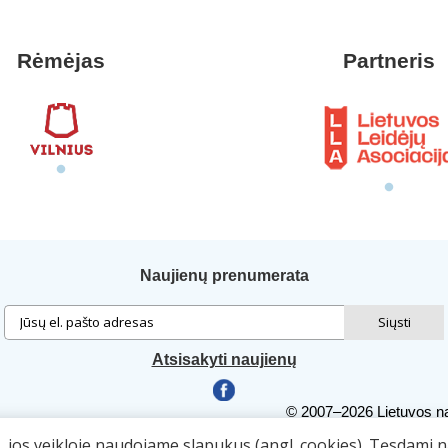
Rėmėjas
Partneris
Naujienų prenumerata
Atsisakyti naujienų
© 2007–2026 Lietuvos na
Autorių teisės. Publiku
ą, jos veikloje naudojame slapukus (angl. cookies). Tęsdami 