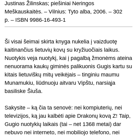
Justinas Žilinskas; piešiniai Neringos
Meškauskaitės. – Vilnius: Tyto alba, 2006. – 302
p. – ISBN 9986-16-493-1
Ši visai šeimai skirta knyga nukelia į vaizduotę
kaitinančius lietuvių kovų su kryžiuočiais laikus.
Nuotykis veja nuotykį, kai į pagalbą žmonėms ateina
nenuorama kaukų giminės palikuonis Gugis kartu su
kitais lietuviškų mitų veikėjais – tinginiu maumu
Munamukiu, liūdnuoju aitvaru Vipštu, narsiąja
basiliske Šiuša.
Sakysite – ką čia ta senovė: nei kompiuterių, nei
televizijos, ką jau kalbėti apie Drakonų kovą Z! Taip,
Gugio nuotykių laikais (tai – net 1368 metai) dar
nebuvo nei interneto, nei mobiliojo telefono, nei