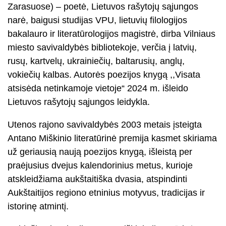
Zarasuose) – poetė, Lietuvos rašytojų sąjungos
narė, baigusi studijas VPU, lietuvių filologijos
bakalauro ir literatūrologijos magistrė, dirba Vilniaus
miesto savivaldybės bibliotekoje, verčia į latvių,
rusų, kartvelų, ukrainiečių, baltarusių, anglų,
vokiečių kalbas. Autorės poezijos knygą ,,Visata
atsisėda netinkamoje vietoje“ 2024 m. išleido
Lietuvos rašytojų sąjungos leidykla.
Utenos rajono savivaldybės 2003 metais įsteigta
Antano Miškinio literatūrinė premija kasmet skiriama
už geriausią naują poezijos knygą, išleistą per
praėjusius dvejus kalendorinius metus, kurioje
atskleidžiama aukštaitiška dvasia, atspindinti
Aukštaitijos regiono etninius motyvus, tradicijas ir
istorinę atmintį.