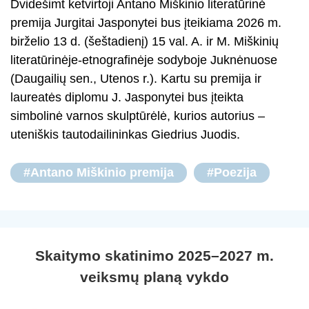
Dvidešimt ketvirtoji Antano Miškinio literatūrinė
premija Jurgitai Jasponytei bus įteikiama 2026 m.
birželio 13 d. (šeštadienį) 15 val. A. ir M. Miškinių
literatūrinėje-etnografinėje sodyboje Juknėnuose
(Daugailių sen., Utenos r.). Kartu su premija ir
laureatės diplomu J. Jasponytei bus įteikta
simbolinė varnos skulptūrėlė, kurios autorius –
uteniškis tautodailininkas Giedrius Juodis.
#Antano Miškinio premija
#Poezija
Skaitymo skatinimo 2025–2027 m.
veiksmų planą vykdo