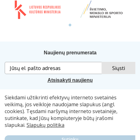
Naujienų prenumerata
Atsisakyti naujienų
Siekdami užtikrinti efektyvų interneto svetainės
Sprendimas:
„Idamas“
. Naudojama
„Smart Web“
sistema.
veikimą, jos veikloje naudojame slapukus (angl.
cookies). Tęsdami naršymą interneto svetainėje,
© 2007–2026 Lietuvos nacionalinė Martyno Mažvydo
sutinkate, kad Jūsų kompiuteryje būtų įrašomi
biblioteka, el. p.
skaitymometai@lnb.lt
slapukai.
Slapukų politika
Autorių teisės. Publikuojamų duomenų naudojimas
Sutinku