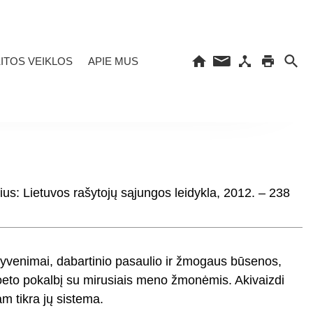
ITOS VEIKLOS
APIE MUS
ius: Lietuvos rašytojų sąjungos leidykla, 2012. – 238
gyvenimai, dabartinio pasaulio ir žmogaus būsenos,
poeto pokalbį su mirusiais meno žmonėmis. Akivaizdi
am tikra jų sistema.