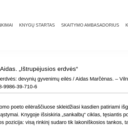
KIMAI
KNYGŲ STARTAS
SKAITYMO AMBASADORIUS
K
Aidas. „Ištrupėjusios erdvės“
 erdvės: devynių gyvenimų eilės / Aidas Marčėnas. – Viln
8-9986-39-710-6
mo poeto eilėraščiuose skleidžiasi kasdien patiriami iš
stymai. Knygoje išsiskiria „sankalbų“ ciklas, tęsiantis 
os pozicija: visą rinkinį sudaro tik lakoniškosios tankos, t