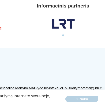
Informacinis partneris
cionalinė Martyno Mažvydo biblioteka, el. p.
skaitymometai@lnb.lt
ojamų duomenų naudojimas
naršymą interneto svetainėje,
Sutinku