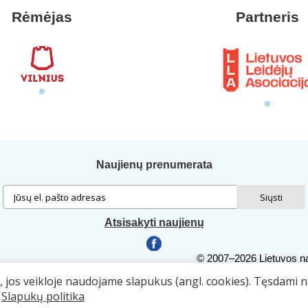
Rėmėjas
Partneris
Naujienų prenumerata
Atsisakyti naujienų
© 2007–2026 Lietuvos na
Autorių teisės. Publiku
ą, jos veikloje naudojame slapukus (angl. cookies). Tęsdami 
.
Slapukų politika