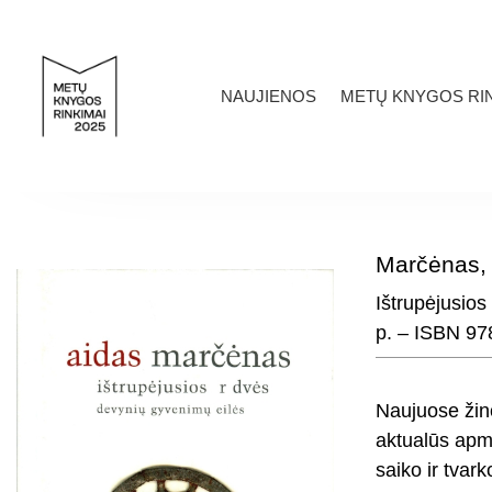
NAUJIENOS
METŲ KNYGOS RIN
Marčėnas, 
Ištrupėjusios
p. – ISBN 97
Naujuose žino
aktualūs apmą
saiko ir tvark