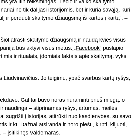
ms yra itin reikšmingas. Tėčio ir vaiko skaitymo
i ne tik dalijasi istorijomis, bet ir kuria savąją, kuri
lį ir perduoti skaitymo džiaugsmą iš kartos į kartą“, –
o šiol atrasti skaitymo džiaugsmą ir naudą kvies visus
panija bus aktyvi visus metus.
„Facebook“
puslapio
is ir ritualais, įdomiais faktais apie skaitymą, vyks
s Liudvinavičius. Jo teigimu, ypač svarbus kartų ryšys,
ekdavo. Gal tai buvo noras nuraminti prieš miegą, o
 ir naudinga – stiprinamas ryšys, artumas, meilės
grįžti į istorijas, atitrūkti nuo kasdienybės, su savo
ir kt. Dažnai atsiranda ir noro piešti, kirpti, klijuoti,
“, – įsitikinęs Valdemaras.