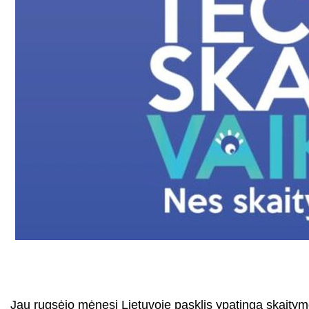
Jau rugsėjo mėnesį Lietuvoje pasklis ypatinga skaitym