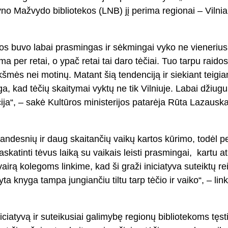
tyno Mažvydo bibliotekos (LNB) jį perima regionai – Vilni
ios buvo labai prasmingas ir sėkmingai vyko ne vieneriu
 per retai, o ypač retai tai daro tėčiai. Tuo tarpu raidos s
ikšmės nei motinų. Matant šią tendenciją ir siekiant teig
, kad tėčių skaitymai vyktų ne tik Vilniuje. Labai džiugu,
yvacija“, – sakė Kultūros ministerijos patarėja Rūta Lazau
 brandesnių ir daug skaitančių vaikų kartos kūrimo, todėl 
paskatinti tėvus laiką su vaikais leisti prasmingai, kartu 
rą kolegoms linkime, kad ši graži iniciatyva suteiktų r
knyga tampa jungiančiu tiltu tarp tėčio ir vaiko“, – linkė
iciatyvą ir suteikusiai galimybę regionų bibliotekoms tęs