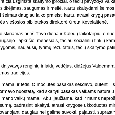
nt čia užgimsta skaitymo įpročiai, o tėčių pavyzdys vaika
tikėjimas, saugumas ir meilė. Kartu skaitydami šeimos naria
 šeimas daugiau laiko praleisti kartu, atrasti knygų pasau
ės viešosios bibliotekos direktorė Greta Kėvelaitienė.
vo skiriamas prieš Tėvo dieną ir Kalėdų laikotarpiu, o nu
rugsėjo–lapkričio mėnesiais, tačiau socialinių tinklų kam
s, naujausių tyrimų rezultatais, tėčių skaitymo patirtim
a dalyvavęs renginių ir laidų vedėjas, didžėjus Valdemara
mos tradicijos.
 mama, ir tėtis. O močiutės pasakas sekdavo, būtent – s
uformavo nuostatą, kad skaityti pasakas vaikams natūralu
r mano vaikų mama. Abu jaučiame, kad ir mums neprošal su
sumą, padrąsinti skaityti, atrasti knygose užkoduotas mintis 
 dovanojanti daugiau nei galime suvokti, pajausti, suprasti