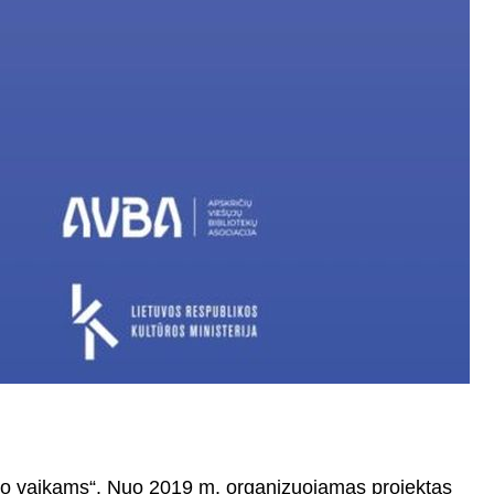
kaito vaikams“. Nuo 2019 m. organizuojamas projektas