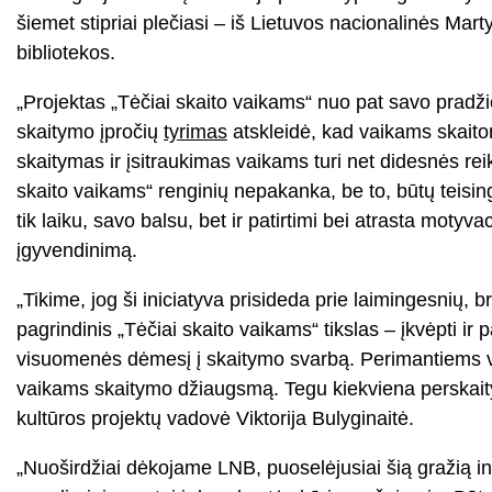
šiemet stipriai plečiasi – iš Lietuvos nacionalinės Mar
bibliotekos.
„Projektas „Tėčiai skaito vaikams“ nuo pat savo pradž
skaitymo įpročių
tyrimas
atskleidė, kad vaikams skaitoma
skaitymas ir įsitraukimas vaikams turi net didesnės re
skaito vaikams“ renginių nepakanka, be to, būtų teisinga
tik laiku, savo balsu, bet ir patirtimi bei atrasta mot
įgyvendinimą.
„Tikime, jog ši iniciatyva prisideda prie laimingesnių,
pagrindinis „Tėčiai skaito vaikams“ tikslas – įkvėpti ir 
visuomenės dėmesį į skaitymo svarbą. Perimantiems vai
vaikams skaitymo džiaugsmą. Tegu kiekviena perskaityta 
kultūros projektų vadovė Viktorija Bulyginaitė.
„Nuoširdžiai dėkojame LNB, puoselėjusiai šią gražią in