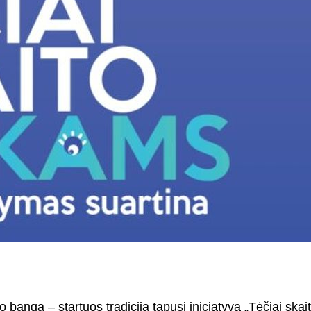
o banga – startuos tradicija tapusi iniciatyva „Tėčiai s