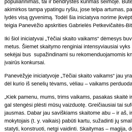
populiarinimas, tai ir bendrystės kūrimas šeimoje. Būte
akimirkos tampa ypatingu ryšiu, jose telpa artumas, pasi
lydės visą gyvenimą. Todėl šia iniciatyva norime įkvėpti
teigia Panevėžio apskrities Gabrielės Petkevičaitės-Bit
Iki šiol iniciatyvai „Tėčiai skaito vaikams“ dėmesys bu
metus. Šiemet skaitymo renginiai intensyviausiai vyks 
sekėjai bus supažindinami su rekomenduojamomis knygomi
įvairūs konkursai.
Panevėžyje iniciatyvoje „Tėčiai skaito vaikams“ jau yr
dėl kurio iš senelių tėvams, vėliau – vaikams perduoda
„Kiek pamenu, mums, trims vaikams, pasakas skaitė ir
gal stengėsi plėsti mūsų vaizduotę. Greičiausiai tai s
jausmas. Dabar jau saviškiams skaitome abu – ir aš, i
mokytojais (t. y. vaikais) pabūti kartu, sužadinti jų smal
statyti, konstruoti, netgi vaidinti. Skaitymas – magija,