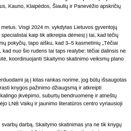
aus, Kauno, Klaipėdos, Šiaulių ir Panevėžio apskričių
s metus. Visgi 2024 m. vykdytas Lietuvos gyventojų
pecialistai kaip tik atkreipia dėmesį į tai, kad tėčių
iamų pokyčių, tapo aišku, kad 3–5 kasmetinių „Tėčiai
 kad nuo šio rudens tai taps realybe: tėčiai dalinsis ne
skaitė, koordinuojanti Skaitymo skatinimo veiksmų plano
perduodami ją į kitas rankas norime, jog būtų išsaugotas
atrasti knygos pažinimo džiaugsmą ir atkreipti
eikalingo įkvėpimo, suburtų bendruomenę ir atneštų
jo LNB Vaikų ir jaunimo literatūros centro vyriausioji
ti svarbų darbą. Skaitymo skatinimas yra ne tik knygų