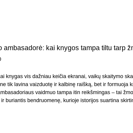
 ambasadorė: kai knygos tampa tiltu tarp 
0
kai knygas vis dažniau keičia ekranai, vaikų skaitymo sk
e tik lavina vaizduotę ir kalbinę raišką, bet ir formuoja 
mbasadoriaus vaidmuo tampa itin reikšmingas – tai žmogus
r buriantis bendruomenę, kurioje istorijos suartina skirtin