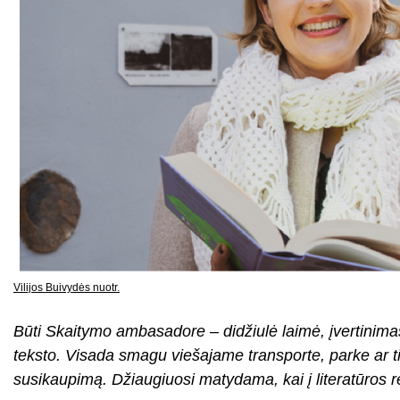
Vilijos Buivydės nuotr.
Būti Skaitymo ambasadore – didžiulė laimė, įvertinima
teksto. Visada smagu viešajame transporte, parke ar ti
susikaupimą. Džiaugiuosi matydama, kai į literatūros ren