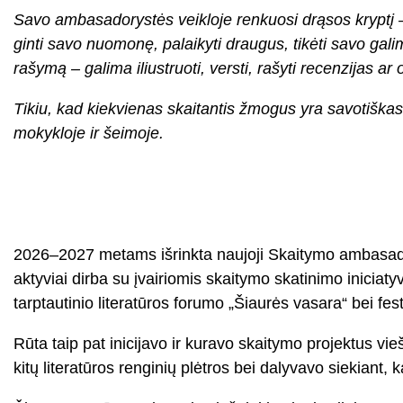
Savo ambasadorystės veikloje renkuosi drąsos kryptį – sk
ginti savo nuomonę, palaikyti draugus, tikėti savo gali
rašymą – galima iliustruoti, versti, rašyti recenzijas ar 
Tikiu, kad kiekvienas skaitantis žmogus yra savotiškas
mokykloje ir šeimoje.
2026–2027 metams išrinkta naujoji Skaitymo ambasadorė
aktyviai dirba su įvairiomis skaitymo skatinimo inici
tarptautinio literatūros forumo „Šiaurės vasara“ bei fe
Rūta taip pat inicijavo ir kuravo skaitymo projektus vie
kitų literatūros renginių plėtros bei dalyvavo siekiant