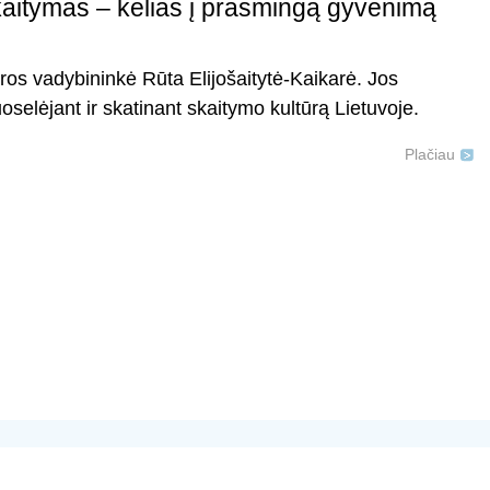
kaitymas – kelias į prasmingą gyvenimą
os vadybininkė Rūta Elijošaitytė-Kaikarė. Jos
uoselėjant ir skatinant skaitymo kultūrą Lietuvoje.
Plačiau