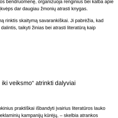
tūros bendruomenę, organizuoja renginius bei kalba apie
 įkvėps dar daugiau žmonių atrasti knygas.
imą rinktis skaitymą savarankiškai. Ji pabrėžia, kad
intis, taikyti žinias bei atrasti literatūrą kaip
ki veiksmo“ atrinkti dalyviai
inius praktiškai išbandyti įvairius literatūros lauko
 reklaminių kampanijų kūrėjų, – skelbia atrankos