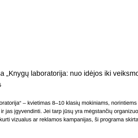
 „Knygų laboratorija: nuo idėjos iki veiksm
5
ratorija“ – kvietimas 8–10 klasių mokiniams, norintiems 
s ir jas įgyvendinti. Jei tarp jūsų yra mėgstančių organizuo
kurti vizualus ar reklamos kampanijas, ši programa skirt