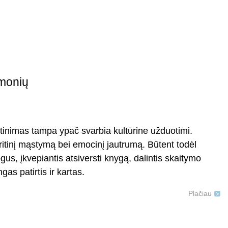
žmonių
atinimas tampa ypač svarbia kultūrine užduotimi.
kritinį mąstymą bei emocinį jautrumą. Būtent todėl
, įkvepiantis atsiversti knygą, dalintis skaitymo
gas patirtis ir kartas.
Plačiau