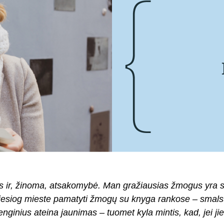
s ir, žinoma, atsakomybė. Man gražiausias žmogus yra sk
esiog mieste pamatyti žmogų su knyga rankose – smalsu, ką
ginius ateina jaunimas – tuomet kyla mintis, kad, jei jie d