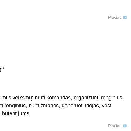
Plačiau
o“
imtis veiksmų: burti komandas, organizuoti renginius,
ti renginius, burti žmones, generuoti idėjas, vesti
a būtent jums.
Plačiau