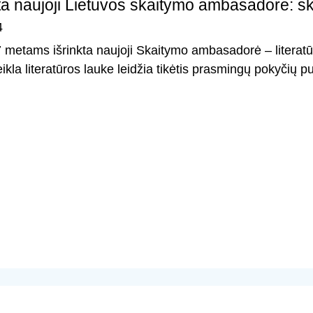
a naujoji Lietuvos skaitymo ambasadorė: s
4
metams išrinkta naujoji Skaitymo ambasadorė – literatūr
ikla literatūros lauke leidžia tikėtis prasmingų pokyčių p