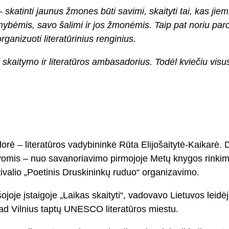
atinti jaunus žmones būti savimi, skaityti tai, kas jiems a
mybėmis, savo šalimi ir jos žmonėmis. Taip pat noriu parod
organizuoti literatūrinius renginius.
 skaitymo ir literatūros ambasadorius. Todėl kviečiu vis
 – literatūros vadybininkė Rūta Elijošaitytė-Kaikarė. 
atyvomis – nuo savanoriavimo pirmojoje Metų knygos rinki
stivalio „Poetinis Druskininkų ruduo“ organizavimo.
šojoje įstaigoje „Laikas skaityti“, vadovavo Lietuvos leidė
, kad Vilnius taptų UNESCO literatūros miestu.