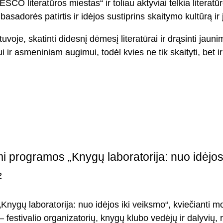
SCO literatūros miestas“ ir toliau aktyviai telkia litera
sadorės patirtis ir idėjos sustiprins skaitymo kultūrą ir
uvoje, skatinti didesnį dėmesį literatūrai ir drąsinti jaun
 asmeniniam augimui, todėl kvies ne tik skaityti, bet ir dal
i programos „Knygų laboratorija: nuo idėjos i
2
nygų laboratorija: nuo idėjos iki veiksmo“, kviečianti mok
 festivalio organizatorių, knygų klubo vedėjų ir dalyvių,