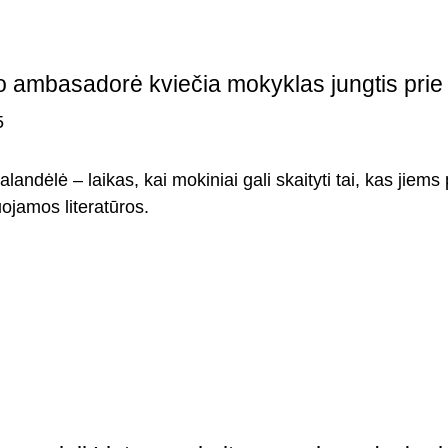
 ambasadorė kviečia mokyklas jungtis prie 
5
landėlė – laikas, kai mokiniai gali skaityti tai, kas jiem
jamos literatūros.