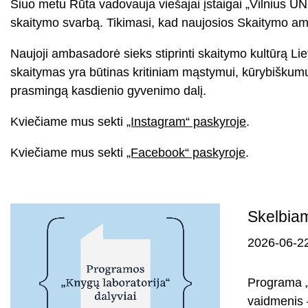
Šiuo metu Rūta vadovauja viešajai įstaigai „Vilnius UNE
skaitymo svarbą. Tikimasi, kad naujosios Skaitymo amba
Naujoji ambasadorė sieks stiprinti skaitymo kultūrą Liet
skaitymas yra būtinas kritiniam mąstymui, kūrybiškumui ir
prasmingą kasdienio gyvenimo dalį.
Kviečiame mus sekti
„Instagram“ paskyroje
.
Kviečiame mus sekti
„Facebook“ paskyroje
.
Skelbiam
2026-06-2
Programa „K
vaidmenis –