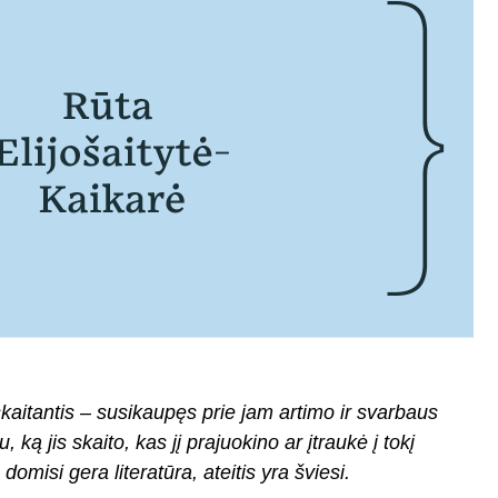
aitantis – susikaupęs prie jam artimo ir svarbaus
 jis skaito, kas jį prajuokino ar įtraukė į tokį
omisi gera literatūra, ateitis yra šviesi.