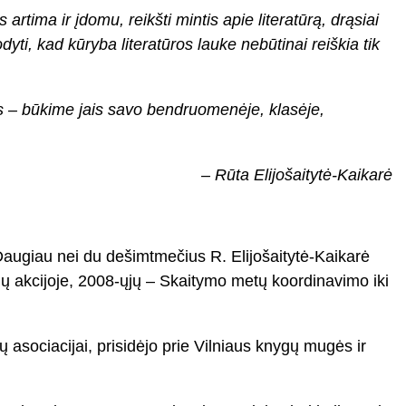
rtima ir įdomu, reikšti mintis apie literatūrą, drąsiai
yti, kad kūryba literatūros lauke nebūtinai reiškia tik
us – būkime jais savo bendruomenėje, klasėje,
– Rūta Elijošaitytė-Kaikarė
Daugiau nei du dešimtmečius R. Elijošaitytė-Kaikarė
mų akcijoje, 2008-ųjų – Skaitymo metų koordinavimo iki
jų asociacijai, prisidėjo prie Vilniaus knygų mugės ir