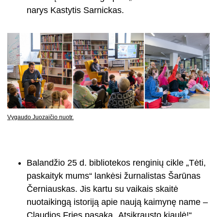
narys Kastytis Sarnickas.
Vygaudo Juozaičio nuotr.
Balandžio 25 d. bibliotekos renginių cikle „Tėti,
paskaityk mums“ lankėsi žurnalistas Šarūnas
Černiauskas. Jis kartu su vaikais skaitė
nuotaikingą istoriją apie naują kaimynę name –
Claudios Fries pasaką „Atsikrausto kiaulė!“.