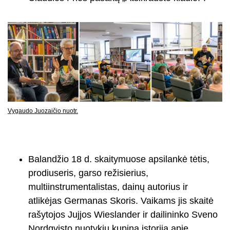
Vygaudo Juozaičio nuotr.
Balandžio 18 d. skaitymuose apsilankė tėtis,
prodiuseris, garso režisierius,
multiinstrumentalistas, dainų autorius ir
atlikėjas Germanas Skoris. Vaikams jis skaitė
rašytojos Jujjos Wieslander ir dailininko Sveno
Nordqvisto nuotykių kupiną istoriją apie