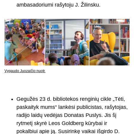
ambasadoriumi rašytoju J. Žilinsku.
Vygaudo Juozaičio nuotr.
Gegužės 23 d. bibliotekos renginių cikle „Tėti,
paskaityk mums“ lankėsi publicistas, rašytojas,
radijo laidų vedėjas Donatas Puslys. Jis šį
rytmetį skyrė Leos Goldberg kūrybai ir
pokalbiui apie ją. Susirinkę vaikai išgirdo D.