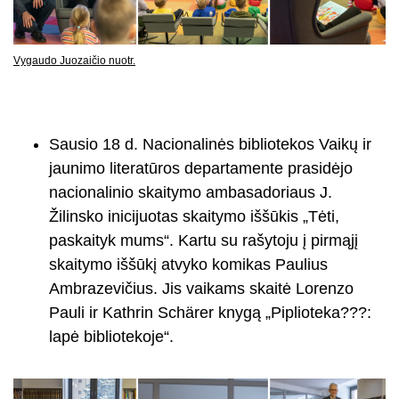
Vygaudo Juozaičio nuotr.
Sausio 18 d. Nacionalinės bibliotekos Vaikų ir
jaunimo literatūros departamente prasidėjo
nacionalinio skaitymo ambasadoriaus J.
Žilinsko inicijuotas skaitymo iššūkis „Tėti,
paskaityk mums“. Kartu su rašytoju į pirmąjį
skaitymo iššūkį atvyko komikas Paulius
Ambrazevičius. Jis vaikams skaitė Lorenzo
Pauli ir Kathrin Schärer knygą „Piplioteka???:
lapė bibliotekoje“.