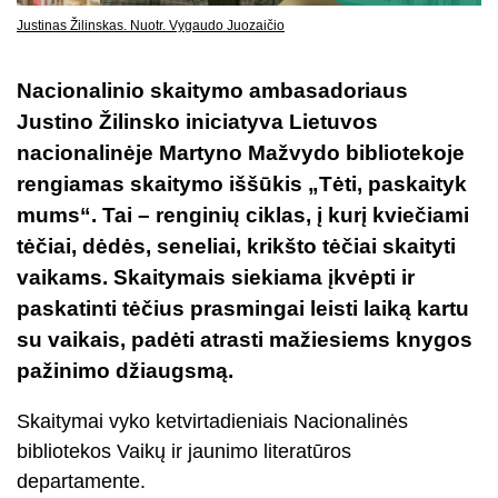
Justinas Žilinskas. Nuotr. Vygaudo Juozaičio
Nacionalinio skaitymo ambasadoriaus
Justino Žilinsko iniciatyva Lietuvos
nacionalinėje Martyno Mažvydo bibliotekoje
rengiamas skaitymo iššūkis „Tėti, paskaityk
mums“. Tai – renginių ciklas, į kurį kviečiami
tėčiai, dėdės, seneliai, krikšto tėčiai skaityti
vaikams. Skaitymais siekiama įkvėpti ir
paskatinti tėčius prasmingai leisti laiką kartu
su vaikais, padėti atrasti mažiesiems knygos
pažinimo džiaugsmą.
Skaitymai vyko ketvirtadieniais Nacionalinės
bibliotekos Vaikų ir jaunimo literatūros
departamente.