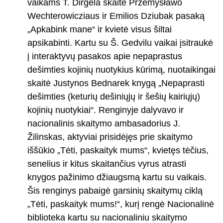
vaikams T. Dirgėla skaitė Przemysławo
Wechterowicziaus ir Emilios Dziubak pasaką
„Apkabink mane“ ir kvietė visus šiltai
apsikabinti. Kartu su Š. Gedvilu vaikai įsitraukė
į interaktyvų pasakos apie nepaprastus
dešimties kojinių nuotykius kūrimą, nuotaikingai
skaitė Justynos Bednarek knygą „Nepaprasti
dešimties (keturių dešiniųjų ir šešių kairiųjų)
kojinių nuotykiai“. Renginyje dalyvavo ir
nacionalinis skaitymo ambasadorius J.
Žilinskas, aktyviai prisidėjęs prie skaitymo
iššūkio „Tėti, paskaityk mums“, kvietęs tėčius,
senelius ir kitus skaitančius vyrus atrasti
knygos pažinimo džiaugsmą kartu su vaikais.
Šis renginys pabaigė garsinių skaitymų ciklą
„Tėti, paskaityk mums!“, kurį rengė Nacionalinė
biblioteka kartu su nacionaliniu skaitymo