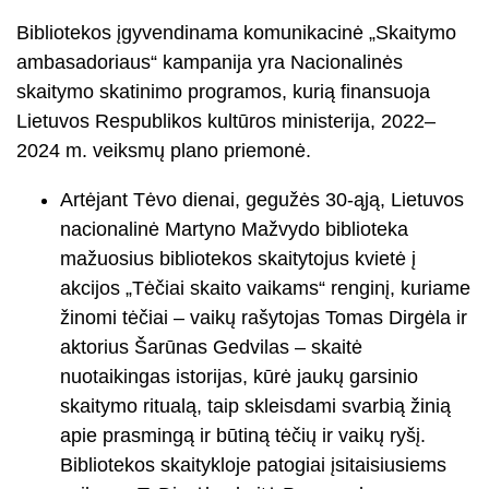
Bibliotekos įgyvendinama komunikacinė „Skaitymo
ambasadoriaus“ kampanija yra Nacionalinės
skaitymo skatinimo programos, kurią finansuoja
Lietuvos Respublikos kultūros ministerija, 2022–
2024 m. veiksmų plano priemonė.
Artėjant Tėvo dienai, gegužės 30-ąją, Lietuvos
nacionalinė Martyno Mažvydo biblioteka
mažuosius bibliotekos skaitytojus kvietė į
akcijos „Tėčiai skaito vaikams“ renginį, kuriame
žinomi tėčiai – vaikų rašytojas Tomas Dirgėla ir
aktorius Šarūnas Gedvilas – skaitė
nuotaikingas istorijas, kūrė jaukų garsinio
skaitymo ritualą, taip skleisdami svarbią žinią
apie prasmingą ir būtiną tėčių ir vaikų ryšį.
Bibliotekos skaitykloje patogiai įsitaisiusiems