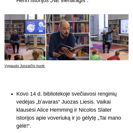
Henn istorijos „NE vienaragis“.
Vygaudo Juozaičio nuotr.
Kovo 14 d. bibliotekoje svečiavosi renginių
vedėjas „bʼavaras“ Juozas Liesis. Vaikai
klausėsi Alice Hemming ir Nicolos Slater
istorijos apie voveriuką ir jo gėlytę „Tai mano
gėlė!“.