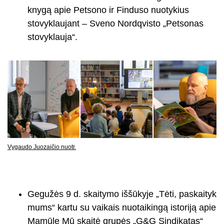
knygą apie Petsono ir Finduso nuotykius
stovyklaujant – Sveno Nordqvisto „Petsonas
stovyklauja“.
Vygaudo Juozaičio nuotr.
Gegužės 9 d. skaitymo iššūkyje „Tėti, paskaityk
mums“ kartu su vaikais nuotaikingą istoriją apie
Mamūlę Mū skaitė grupės „G&G Sindikatas“