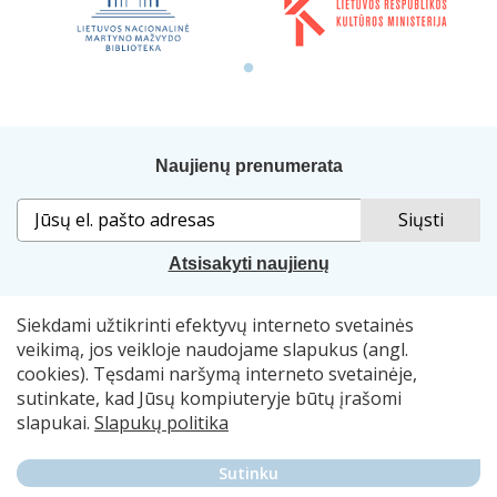
Naujienų prenumerata
Atsisakyti naujienų
Siekdami užtikrinti efektyvų interneto svetainės
Sprendimas:
„Idamas“
. Naudojama
„Smart Web“
sistema.
veikimą, jos veikloje naudojame slapukus (angl.
cookies). Tęsdami naršymą interneto svetainėje,
© 2007–2026 Lietuvos nacionalinė Martyno Mažvydo
sutinkate, kad Jūsų kompiuteryje būtų įrašomi
biblioteka, el. p.
skaitymometai@lnb.lt
slapukai.
Slapukų politika
Autorių teisės. Publikuojamų duomenų naudojimas
Sutinku