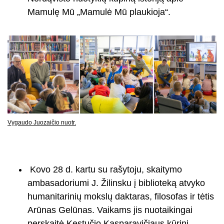
Mamulę Mū „Mamulė Mū plaukioja“.
Vygaudo Juozaičio nuotr.
Kovo 28 d. kartu su rašytoju, skaitymo
ambasadoriumi J. Žilinsku į biblioteką atvyko
humanitarinių mokslų daktaras, filosofas ir tėtis
Arūnas Gelūnas. Vaikams jis nuotaikingai
perskaitė Kęstučio Kasparavičiaus kūrinį